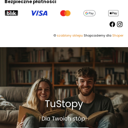
Bezpieczne płatności
©
szablony sklepu
Shopcademy dla
Shoper
TuStopy
Dla Twoich stóp