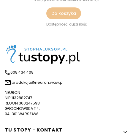
Do koszyka
Dostępność:
duża ilość
608 434 408
produkcja@neuron.waw.pl
NEURON
NIP 1132882747
REGON 360247598
GROCHOWSKA 114,
04-301 WARSZAW
Linki w stopce
TU STOPY - KONTAKT