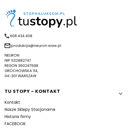
608 434 408
produkcja@neuron.waw.pl
NEURON
NIP 1132882747
REGON 360247598
GROCHOWSKA 114,
04-301 WARSZAW
Linki w stopce
TU STOPY - KONTAKT
Kontakt
Nasze Sklepy Stacjonarne
Historia firmy
FACEBOOK