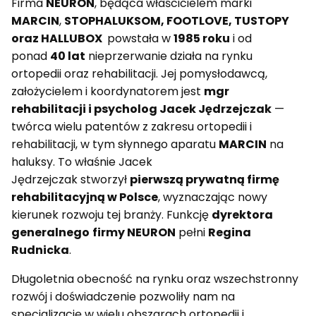
Firma
NEURON
, będąca właścicielem marki
MARCIN
,
STOPHALUKSOM, FOOTLOVE, TUSTOPY
oraz HALLUBOX
powstała w
1985 roku
i od
ponad
40 lat
nieprzerwanie działa na rynku
ortopedii oraz rehabilitacji. Jej pomysłodawcą,
założycielem i koordynatorem jest
mgr
rehabilitacji i psycholog Jacek Jędrzejczak
—
twórca wielu patentów z zakresu ortopedii i
rehabilitacji, w tym słynnego aparatu
MARCIN
na
haluksy. To właśnie Jacek
Jędrzejczak stworzył
pierwszą prywatną firmę
rehabilitacyjną w Polsce
, wyznaczając nowy
kierunek rozwoju tej branży. Funkcję
dyrektora
generalnego
firmy NEURON
pełni
Regina
Rudnicka
.
Długoletnia obecność na rynku oraz wszechstronny
rozwój i doświadczenie pozwoliły nam na
specjalizację w wielu obszarach ortopedii i