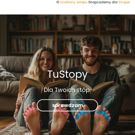
©
szablony sklepu
Shopcademy dla
Shoper
TuStopy
Dla Twoich stóp
sprawdzam