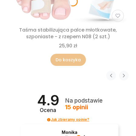
Taśma stabilizująca palce młotkowate,
szponiaste - z rzepem N08 (2 szt.)
25,90 zł
Do koszyka
4.9
Na podstawie
15
opinii
Ocena
Jak zbieramy opinie?
Monika