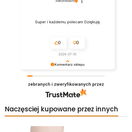
zweryfikowano
Super i każdemu polecam Dziękuję
0
0
2026-07-10
Komentarz sklepu
Dziękujemy bardzo za Państwa opinię! Ta
recenzja wiele dla nas znaczy - dzięki niej wiemy,
zebranych i zweryfikowanych przez
że jesteśmy na właściwym torze :) Z
pozdrowieniami, StopHaluksom.
Naczęsciej kupowane przez innych