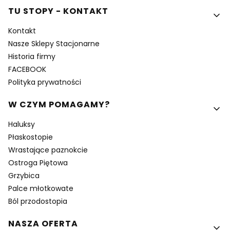
Linki w stopce
TU STOPY - KONTAKT
Kontakt
Nasze Sklepy Stacjonarne
Historia firmy
FACEBOOK
Polityka prywatności
W CZYM POMAGAMY?
Haluksy
Płaskostopie
Wrastające paznokcie
Ostroga Piętowa
Grzybica
Palce młotkowate
Ból przodostopia
NASZA OFERTA