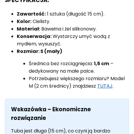
SPECYFIKACJA:
Zawartość:
1 sztuka (długość 15 cm).
Kolor:
Cielisty.
Materiał:
Bawełna i żel silikonowy.
Konserwacja:
Wystarczy umyć wodą z
mydłem, wysuszyć.
Rozmiar: S (mały)
Średnica bez rozciągnięcia:
1,5 cm
–
dedykowany na małe palce.
Potrzebujesz większego rozmiaru? Model
M (2 cm średnicy) znajdziesz
TUTAJ
.
Wskazówka – Ekonomiczne
rozwiązanie
Tuba jest długa (15 cm), co czyni ją bardzo