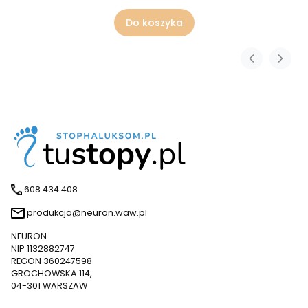
Do koszyka
608 434 408
produkcja@neuron.waw.pl
NEURON
NIP 1132882747
REGON 360247598
GROCHOWSKA 114,
04-301 WARSZAW