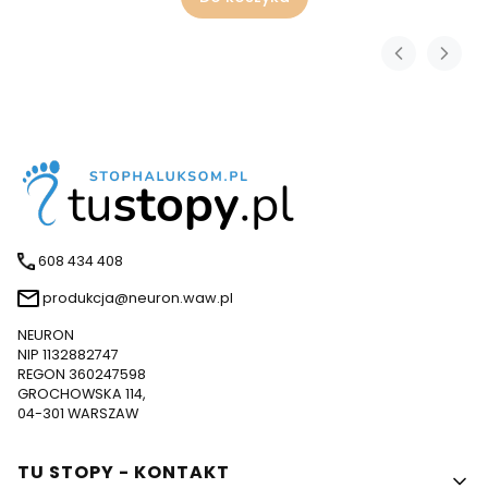
608 434 408
produkcja@neuron.waw.pl
NEURON
NIP 1132882747
REGON 360247598
GROCHOWSKA 114,
04-301 WARSZAW
Linki w stopce
TU STOPY - KONTAKT