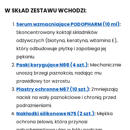
W SKŁAD ZESTAWU WCHODZI:
Serum wzmacniające PODOPHARM (10 ml)
:
Skoncentrowany koktajl składników
odżywczych (biotyna, keratyna, witamina E),
który odbudowuje płytkę i zapobiega jej
pękaniu.
Paski korygujące N66 (4 szt.)
:
Mechanicznie
unoszą brzegi paznokcia, nadając mu
prawidłowy tor wzrostu.
Plastry ochronne N67 (10 szt.)
:
Zmniejszają
nacisk na wały paznokciowe i chronią przed
podrażnieniami.
Nakładki silikonowe N75 (2 szt.)
:
Miękka
ochrona żelowa, która przynosi
natychmiastową ulgę w bólu podczas