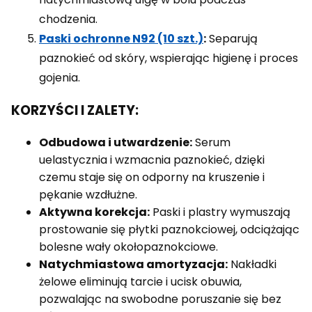
chodzenia.
Paski ochronne N92 (10 szt.)
:
Separują
paznokieć od skóry, wspierając higienę i proces
gojenia.
KORZYŚCI I ZALETY:
Odbudowa i utwardzenie:
Serum
uelastycznia i wzmacnia paznokieć, dzięki
czemu staje się on odporny na kruszenie i
pękanie wzdłużne.
Aktywna korekcja:
Paski i plastry wymuszają
prostowanie się płytki paznokciowej, odciążając
bolesne wały okołopaznokciowe.
Natychmiastowa amortyzacja:
Nakładki
żelowe eliminują tarcie i ucisk obuwia,
pozwalając na swobodne poruszanie się bez