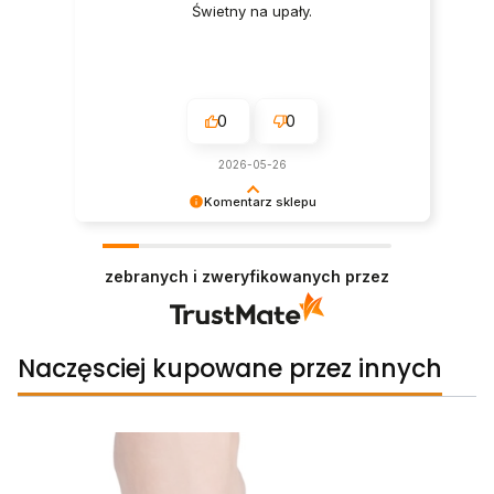
Świetny na upały.
0
0
2026-05-26
Komentarz sklepu
Bardzo cieszy nas ta świetna recenzja! Ciężko
pracujemy, aby sprostać wymaganiom klientów i
zebranych i zweryfikowanych przez
jesteśmy zadowoleni, że nam się udało. Mamy
nadzieję, że zobaczymy się ponownie :)
Pozdrawiamy
Naczęsciej kupowane przez innych