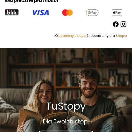
Bezpieczne płatności
©
szablony sklepu
Shopcademy dla
Shoper
TuStopy
Dla Twoich stóp