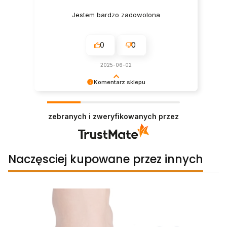
Jestem bardzo zadowolona
0
0
2025-06-02
Komentarz sklepu
Dziękujemy za tak pozytywną opinię - to czysta
przyjemność obsługiwać takich klientów!
zebranych i zweryfikowanych przez
Doceniamy czas i wysiłek włożony w podzielenie
się z nami Państwa doświadczeniami. Do
zobaczenia!
Naczęsciej kupowane przez innych