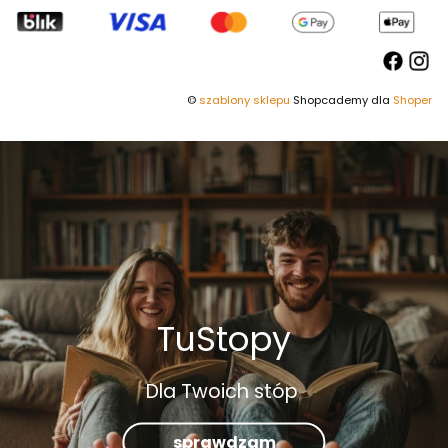
©
szablony sklepu
Shopcademy dla
Shoper
TuStopy
Dla Twoich stóp
sprawdzam