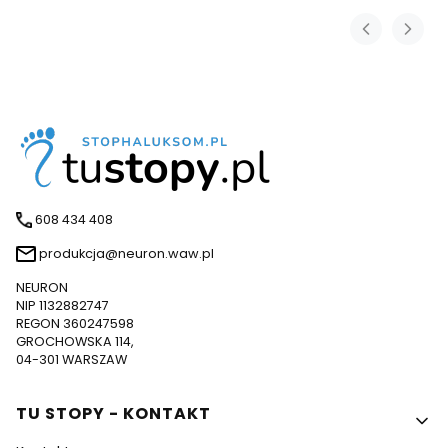
608 434 408
produkcja@neuron.waw.pl
NEURON
NIP 1132882747
REGON 360247598
GROCHOWSKA 114,
04-301 WARSZAW
Linki w stopce
TU STOPY - KONTAKT