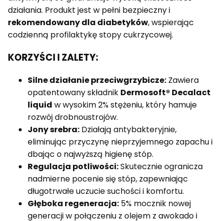
działania. Produkt jest w pełni bezpieczny i
rekomendowany dla diabetyków
, wspierając
codzienną profilaktykę stopy cukrzycowej.
KORZYŚCI I ZALETY:
Silne działanie przeciwgrzybicze:
Zawiera
opatentowany składnik
Dermosoft® Decalact
liquid
w wysokim 2% stężeniu, który hamuje
rozwój drobnoustrojów.
Jony srebra:
Działają antybakteryjnie,
eliminując przyczynę nieprzyjemnego zapachu i
dbając o najwyższą higienę stóp.
Regulacja potliwości:
Skutecznie ogranicza
nadmierne pocenie się stóp, zapewniając
długotrwałe uczucie suchości i komfortu.
Głęboka regeneracja:
5% mocznik nowej
generacji w połączeniu z olejem z awokado i