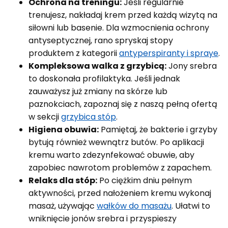
Ochrona na treningu:
Jeśli regularnie
trenujesz, nakładaj krem przed każdą wizytą na
siłowni lub basenie. Dla wzmocnienia ochrony
antyseptycznej, rano spryskaj stopy
produktem z kategorii
antyperspiranty i spraye
.
Kompleksowa walka z grzybicą:
Jony srebra
to doskonała profilaktyka. Jeśli jednak
zauważysz już zmiany na skórze lub
paznokciach, zapoznaj się z naszą pełną ofertą
w sekcji
grzybica stóp
.
Higiena obuwia:
Pamiętaj, że bakterie i grzyby
bytują również wewnątrz butów. Po aplikacji
kremu warto zdezynfekować obuwie, aby
zapobiec nawrotom problemów z zapachem.
Relaks dla stóp:
Po ciężkim dniu pełnym
aktywności, przed nałożeniem kremu wykonaj
masaż, używając
wałków do masażu
. Ułatwi to
wniknięcie jonów srebra i przyspieszy