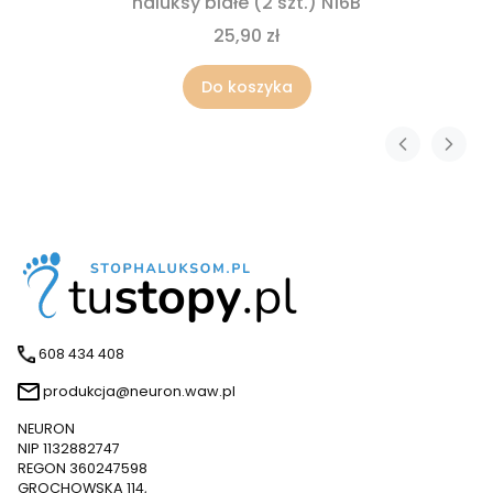
haluksy białe (2 szt.) N16B
25,90 zł
Do koszyka
608 434 408
produkcja@neuron.waw.pl
NEURON
NIP 1132882747
REGON 360247598
GROCHOWSKA 114,