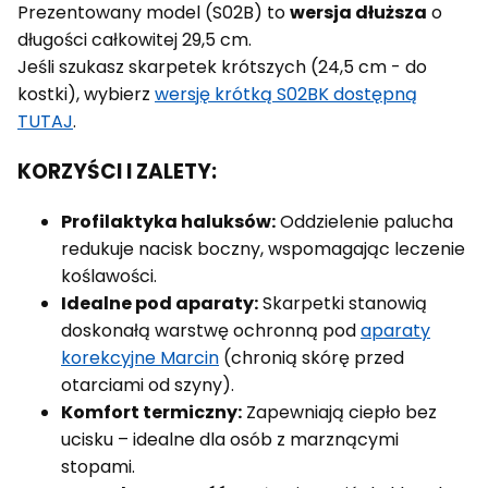
Prezentowany model (S02B) to
wersja dłuższa
o
długości całkowitej 29,5 cm.
Jeśli szukasz skarpetek krótszych (24,5 cm - do
kostki), wybierz
wersję krótką S02BK dostępną
TUTAJ
.
KORZYŚCI I ZALETY:
Profilaktyka haluksów:
Oddzielenie palucha
redukuje nacisk boczny, wspomagając leczenie
koślawości.
Idealne pod aparaty:
Skarpetki stanowią
doskonałą warstwę ochronną pod
aparaty
korekcyjne Marcin
(chronią skórę przed
otarciami od szyny).
Komfort termiczny:
Zapewniają ciepło bez
ucisku – idealne dla osób z marznącymi
stopami.