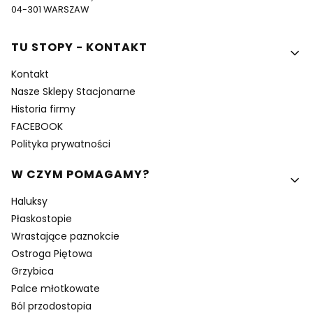
04-301 WARSZAW
Linki w stopce
TU STOPY - KONTAKT
Kontakt
Nasze Sklepy Stacjonarne
Historia firmy
FACEBOOK
Polityka prywatności
W CZYM POMAGAMY?
Haluksy
Płaskostopie
Wrastające paznokcie
Ostroga Piętowa
Grzybica
Palce młotkowate
Ból przodostopia