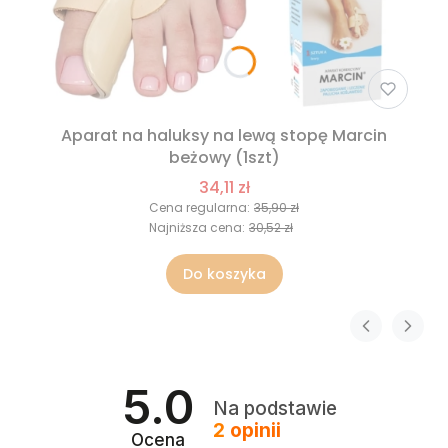
Aparat na haluksy na lewą stopę Marcin
beżowy (1szt)
34,11 zł
Cena regularna:
35,90 zł
Najniższa cena:
30,52 zł
Do koszyka
5.0
Na podstawie
2
opinii
Ocena