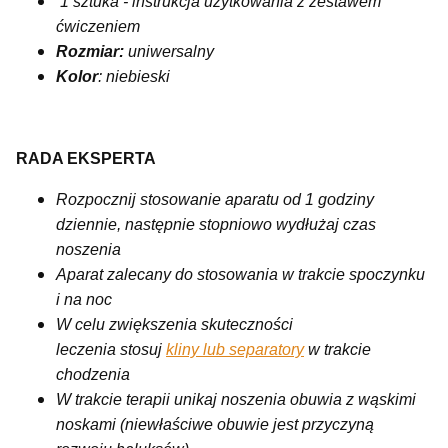
1 sztuka - instrukcja użytkowania z zestawem
ćwiczeniem
Rozmiar:
uniwersalny
Kolor
: niebieski
RADA EKSPERTA
Rozpocznij stosowanie aparatu od 1 godziny
dziennie, następnie stopniowo wydłużaj czas
noszenia
Aparat zalecany do stosowania w trakcie spoczynku
i na noc
W celu zwiększenia skuteczności
leczenia stosuj
kliny lub separatory
w trakcie
chodzenia
W trakcie terapii unikaj noszenia obuwia z wąskimi
noskami (niewłaściwe obuwie jest przyczyną