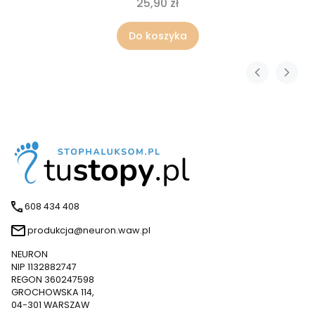
25,90 zł
Do koszyka
608 434 408
produkcja@neuron.waw.pl
NEURON
NIP 1132882747
REGON 360247598
GROCHOWSKA 114,
04-301 WARSZAW