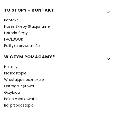
Linki w stopce
TU STOPY - KONTAKT
Kontakt
Nasze Sklepy Stacjonarne
Historia firmy
FACEBOOK
Polityka prywatności
W CZYM POMAGAMY?
Haluksy
Płaskostopie
Wrastające paznokcie
Ostroga Piętowa
Grzybica
Palce młotkowate
Ból przodostopia