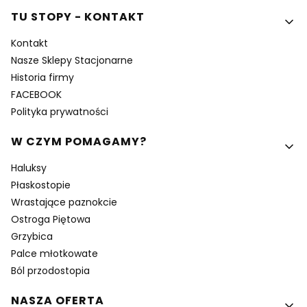
Linki w stopce
TU STOPY - KONTAKT
Kontakt
Nasze Sklepy Stacjonarne
Historia firmy
FACEBOOK
Polityka prywatności
W CZYM POMAGAMY?
Haluksy
Płaskostopie
Wrastające paznokcie
Ostroga Piętowa
Grzybica
Palce młotkowate
Ból przodostopia
NASZA OFERTA