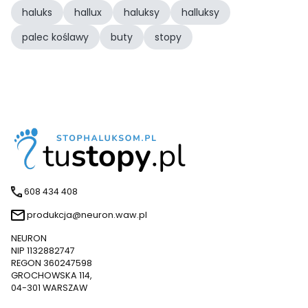
haluks
hallux
haluksy
halluksy
palec koślawy
buty
stopy
608 434 408
produkcja@neuron.waw.pl
NEURON
NIP 1132882747
REGON 360247598
GROCHOWSKA 114,
04-301 WARSZAW