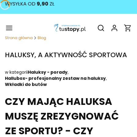
WYSYŁKA OD
9,90
ZŁ
Produ
Otwórz wyszukiw
Strona główna
Blog
HALUKSY, A AKTYWNOŚĆ SPORTOWA
w kategorii
Haluksy - porady
,
Hallubox- profesjonalny zestaw na haluksy
,
Wkładki do butów
CZY MAJĄC HALUKSA
MUSZĘ ZREZYGNOWAĆ
ZE SPORTU? - CZY