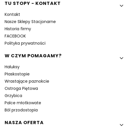
Linki w stopce
TU STOPY - KONTAKT
Kontakt
Nasze Sklepy Stacjonarne
Historia firmy
FACEBOOK
Polityka prywatności
W CZYM POMAGAMY?
Haluksy
Płaskostopie
Wrastające paznokcie
Ostroga Piętowa
Grzybica
Palce młotkowate
Ból przodostopia
NASZA OFERTA