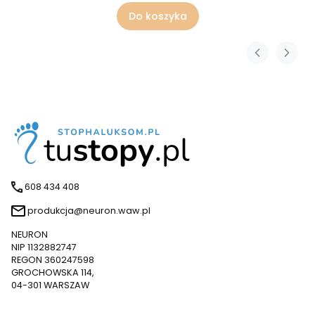
Do koszyka
608 434 408
produkcja@neuron.waw.pl
NEURON
NIP 1132882747
REGON 360247598
GROCHOWSKA 114,
04-301 WARSZAW