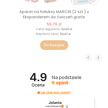
Aparat na haluksy MARCIN (2 szt.) z
Ekspanderem do ćwiczeń gratis
59,76 zł
Cena regularna:
62,90 zł
Najniższa cena:
53,47 zł
Do koszyka
4.9
Na podstawie
9
opinii
Ocena
Jak zbieramy opinie?
Jolanta
zweryfikowano