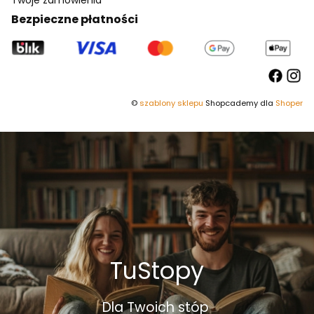
Twoje zamówienia
Bezpieczne płatności
©
szablony sklepu
Shopcademy dla
Shoper
TuStopy
Dla Twoich stóp