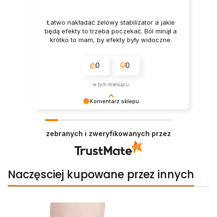
Łatwo nakładać żelowy stabilizator a jakie
będą efekty to trzeba poczekać. Ból minął a
krótko to mam, by efekty były widoczne.
0
0
w tym miesiącu
Komentarz sklepu
Dziękujemy bardzo za Państwa opinię! Ta
recenzja wiele dla nas znaczy - dzięki niej wiemy,
zebranych i zweryfikowanych przez
że jesteśmy na właściwym torze :) Z
pozdrowieniami, StopHaluksom.
Naczęsciej kupowane przez innych