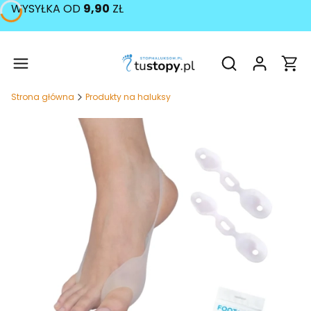
WYSYŁKA OD
9,90
ZŁ
Produ
Otwórz wyszukiw
Strona główna
Produkty na haluksy