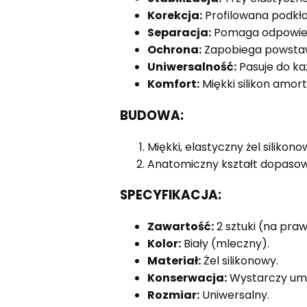
Korekcja:
Profilowana podkła
Separacja:
Pomaga odpowiedn
Ochrona:
Zapobiega powstawa
Uniwersalność:
Pasuje do ka
Komfort:
Miękki silikon amor
BUDOWA:
Miękki, elastyczny żel silikon
Anatomiczny kształt dopasow
SPECYFIKACJA:
Zawartość:
2 sztuki (na praw
Kolor:
Biały (mleczny).
Materiał:
Żel silikonowy.
Konserwacja:
Wystarczy umy
Rozmiar:
Uniwersalny.