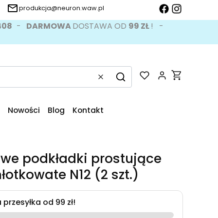
produkcja@neuron.waw.pl
 408
-
DARMOWA
DOSTAWA OD
99 ZŁ
! -
Produkty w k
Wyczyść
Szukaj
Nowości
Blog
Kontakt
owe podkładki prostujące
łotkowate N12 (2 szt.)
przesyłka od 99 zł!