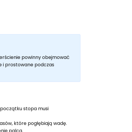
 Pierścienie powinny obejmować
ne i prostowane podczas
a początku stopa musi
asów, które pogłębiają wadę.
enie palca.