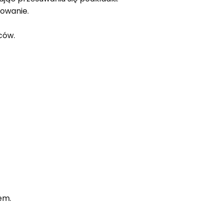
owanie.
ców.
em.