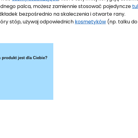
 jednego palca, możesz zamiennie stosować pojedyncze
tu
dkładek bezpośrednio na skaleczenia i otwarte rany.
skóry stóp, używaj odpowiednich
kosmetyków
(np. talku do
 produkt jest dla Ciebie?