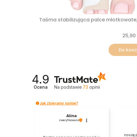
Taśma stabilizująca palce młotkowate, 
25,90 
Do kosz
4.9
Ocena
Na podstawie
73
opinii
Jak zbieramy opinie?
Alina
zweryfikowano
noszę p