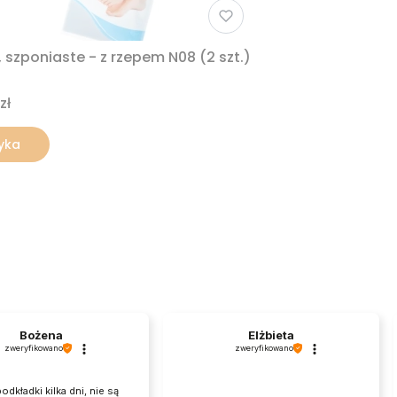
szponiaste - z rzepem N08 (2 szt.)
zł
yka
Bożena
Elżbieta
zweryfikowano
zweryfikowano
odkładki kilka dni, nie są