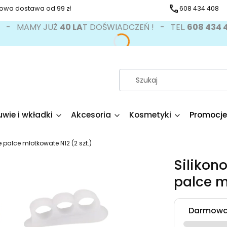
wa dostawa od 99 zł
608 434 408
Ś - MAMY JUŻ
40 LA
T DOŚWIADCZEŃ ! - TEL.
608 434
wie i wkładki
Akcesoria
Kosmetyki
Promocje
 palce młotkowate N12 (2 szt.)
Silikon
palce m
Darmowa 