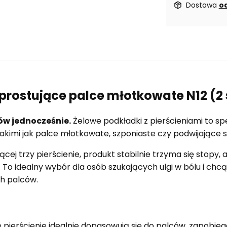
Dostawa
od
prostujące palce młotkowate N12 (2 
ów jednocześnie.
Żelowe podkładki z pierścieniami to sp
kimi jak palce młotkowate, szponiaste czy podwijające si
jącej trzy pierścienie, produkt stabilnie trzyma się stopy
 To idealny wybór dla osób szukających ulgi w bólu i ch
h palców.
 pierścienie idealnie dopasowują się do palców, zapobieg