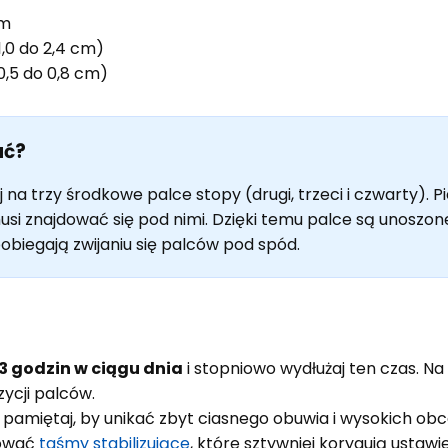
cm
,0 do 2,4 cm)
,5 do 0,8 cm)
ać?
 na trzy środkowe palce stopy (drugi, trzeci i czwarty).
usi znajdować się pod nimi. Dzięki temu palce są unoszo
pobiegają zwijaniu się palców pod spód.
3 godzin w ciągu dnia
i stopniowo wydłużaj ten czas. N
ycji palców.
 pamiętaj, by unikać zbyt ciasnego obuwia i wysokich obc
ować
taśmy stabilizujące
, które sztywniej korygują ustawi