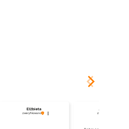
Elżbieta
Agnieszka
zweryfikowano
zweryfikowano