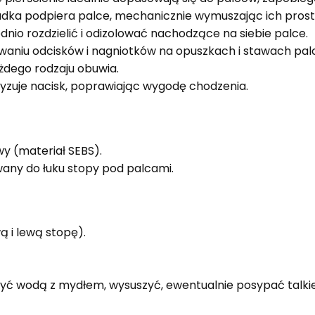
dka podpiera palce, mechanicznie wymuszając ich prost
io rozdzielić i odizolować nachodzące na siebie palce.
niu odcisków i nagniotków na opuszkach i stawach pal
żdego rodzaju obuwia.
tyzuje nacisk, poprawiając wygodę chodzenia.
owy (materiał SEBS).
any do łuku stopy pod palcami.
ą i lewą stopę).
ć wodą z mydłem, wysuszyć, ewentualnie posypać talki