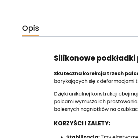
Opis
Silikonowe podkładki 
Skuteczna korekcja trzech palc
borykających się z deformacjami ta
Dzięki unikalnej konstrukcji obejmu
palcami wymusza ich prostowanie.
bolesnych nagniotków na czubkac
KORZYŚCI I ZALETY:
Stabilizacja:
Trzy elastyczne