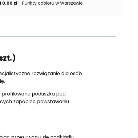
 0,00 zł
- Punkty odbioru w Warszawie
szt.)
ecjalistyczne rozwiązanie dla osób
ę.
, a profilowana poduszka pod
cących zapobiec powstawaniu
ając przesuwaniu się podkładki.