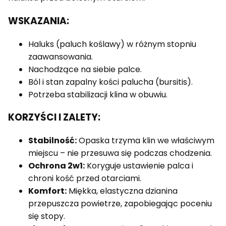
WSKAZANIA:
Haluks (paluch koślawy) w różnym stopniu
zaawansowania.
Nachodzące na siebie palce.
Ból i stan zapalny kości palucha (bursitis).
Potrzeba stabilizacji klina w obuwiu.
KORZYŚCI I ZALETY:
Stabilność:
Opaska trzyma klin we właściwym
miejscu – nie przesuwa się podczas chodzenia.
Ochrona 2w1:
Koryguje ustawienie palca i
chroni kość przed otarciami.
Komfort:
Miękka, elastyczna dzianina
przepuszcza powietrze, zapobiegając poceniu
się stopy.