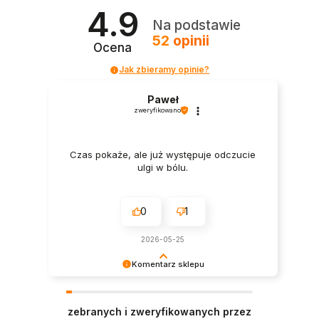
4.9
Na podstawie
52
opinii
Ocena
Jak zbieramy opinie?
Paweł
zweryfikowano
Czas pokaże, ale już występuje odczucie
ulgi w bólu.
0
1
2026-05-25
Komentarz sklepu
Dziękujemy za miłe słowa! Cieszymy się, że
zakup przeszedł bezproblemowo, oraz, że
zebranych i zweryfikowanych przez
możemy zapewnić odpowiednią obsługę tak