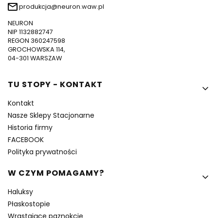
produkcja@neuron.waw.pl
NEURON
NIP 1132882747
REGON 360247598
GROCHOWSKA 114,
04-301 WARSZAW
Linki w stopce
TU STOPY - KONTAKT
Kontakt
Nasze Sklepy Stacjonarne
Historia firmy
FACEBOOK
Polityka prywatności
W CZYM POMAGAMY?
Haluksy
Płaskostopie
Wrastające paznokcie