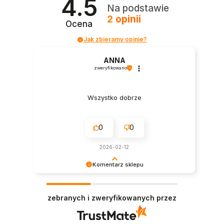
4.5
Na podstawie
2
opinii
Ocena
Jak zbieramy opinie?
ANNA
zweryfikowano
Wszystko dobrze
0
0
2026-02-12
Komentarz sklepu
Dziękujemy bardzo za Państwa opinię! Ta
recenzja wiele dla nas znaczy - dzięki niej wiemy,
zebranych i zweryfikowanych przez
że jesteśmy na właściwym torze :) Z
pozdrowieniami, StopHaluksom.