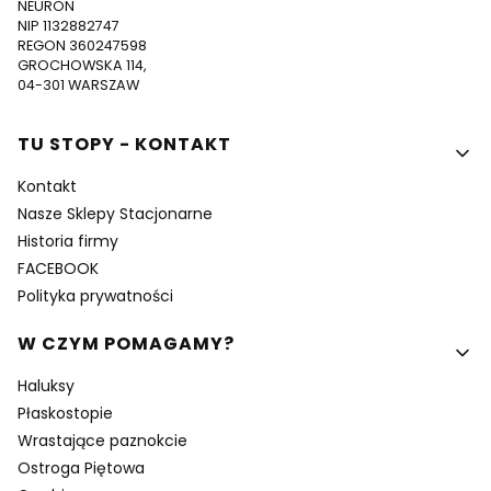
NEURON
NIP 1132882747
REGON 360247598
GROCHOWSKA 114,
04-301 WARSZAW
Linki w stopce
TU STOPY - KONTAKT
Kontakt
Nasze Sklepy Stacjonarne
Historia firmy
FACEBOOK
Polityka prywatności
W CZYM POMAGAMY?
Haluksy
Płaskostopie
Wrastające paznokcie
Ostroga Piętowa