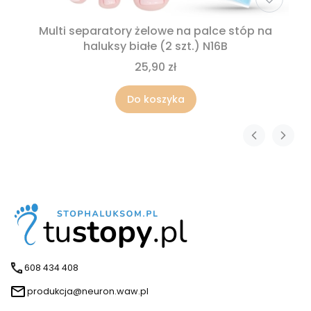
Multi separatory żelowe na palce stóp na
haluksy białe (2 szt.) N16B
25,90 zł
Do koszyka
608 434 408
produkcja@neuron.waw.pl