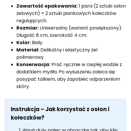
Zawartość opakowania:
1 para (2 sztuki osłon
żelowych) + 2 sztuki piankowych kołeczków
regulujących.
Rozmiar:
Uniwersalny (wariant powiększony).
Długość 8 cm, szerokość 4 cm.
Kolor:
Biały.
Materiał:
Delikatny i elastyczny żel
polimerowy.
Konserwacja:
Prać ręcznie w ciepłej wodzie z
dodatkiem mydła. Po wysuszeniu zaleca się
posypać talkiem, aby zapobiec odparzeniom
skóry.
Instrukcja – Jak korzystać z osłon i
kołeczków?
Wsuń duży palec w obrączkę tak, aby klin