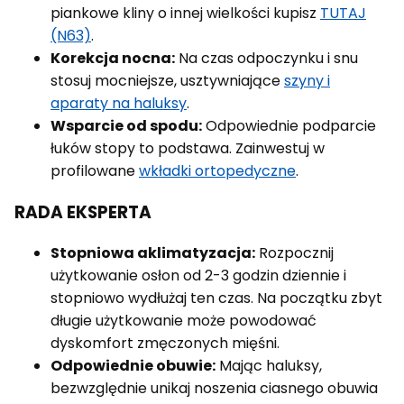
piankowe kliny o innej wielkości kupisz
TUTAJ
(N63)
.
Korekcja nocna:
Na czas odpoczynku i snu
stosuj mocniejsze, usztywniające
szyny i
aparaty na haluksy
.
Wsparcie od spodu:
Odpowiednie podparcie
łuków stopy to podstawa. Zainwestuj w
profilowane
wkładki ortopedyczne
.
RADA EKSPERTA
Stopniowa aklimatyzacja:
Rozpocznij
użytkowanie osłon od 2-3 godzin dziennie i
stopniowo wydłużaj ten czas. Na początku zbyt
długie użytkowanie może powodować
dyskomfort zmęczonych mięśni.
Odpowiednie obuwie:
Mając haluksy,
bezwzględnie unikaj noszenia ciasnego obuwia