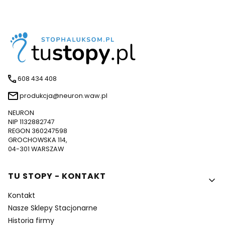
608 434 408
produkcja@neuron.waw.pl
NEURON
NIP 1132882747
REGON 360247598
GROCHOWSKA 114,
04-301 WARSZAW
Linki w stopce
TU STOPY - KONTAKT
Kontakt
Nasze Sklepy Stacjonarne
Historia firmy