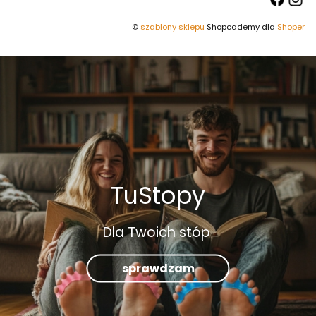
©
szablony sklepu
Shopcademy dla
Shoper
TuStopy
Dla Twoich stóp
sprawdzam